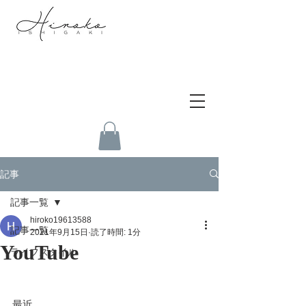
記事
記事一覧
hiroko19613588
記事一覧
2021年9月15日
読了時間: 1分
YouTube
ライフスタイル
最近